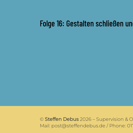
Folge 16: Gestalten schließen u
©
Steffen Debus
2026 – Supervision & 
Mail:
post@steffendebus.de
/ Phone: 01