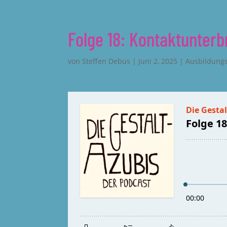
Folge 18: Kontaktunter
von
Steffen Debus
|
Juni 2, 2025
|
Ausbildungs