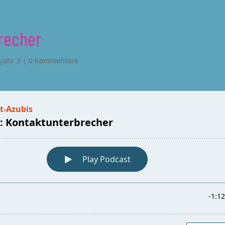
brecher
jahr 3
|
0 Kommentare