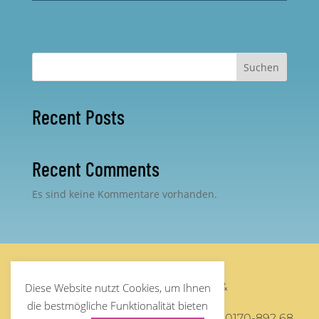
Suchen
Recent Posts
Recent Comments
Es sind keine Kommentare vorhanden.
©
Steffen Debus
2026 – Supervision &
Diese Website nutzt Cookies, um Ihnen
Organisationsberatung
die bestmögliche Funktionalität bieten
Mail:
post@steffendebus.de
/ Phone: 0170-892 68