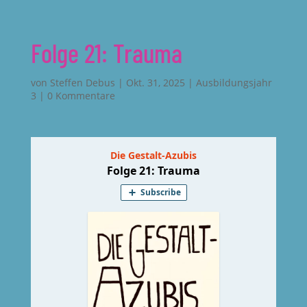
Folge 21: Trauma
von
Steffen Debus
|
Okt. 31, 2025
|
Ausbildungsjahr
3
|
0 Kommentare