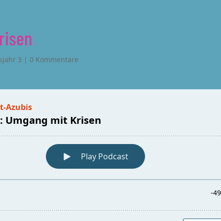
risen
sjahr 3
|
0 Kommentare