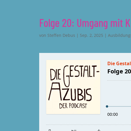
Folge 20: Umgang mit K
von
Steffen Debus
|
Sep. 2, 2025
|
Ausbildung