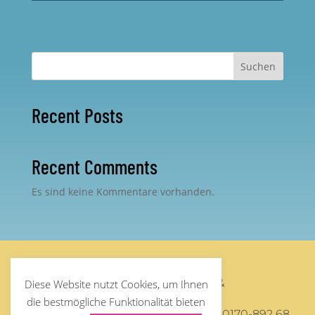
Suchen
Recent Posts
Recent Comments
Es sind keine Kommentare vorhanden.
©
Steffen Debus
2026 – Supervision &
Diese Website nutzt Cookies, um Ihnen
Organisationsberatung
die bestmögliche Funktionalität bieten
Mail:
post@steffendebus.de
/ Phone: 0170-892 68