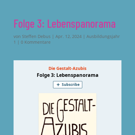
Folge 3: Lebenspanorama
von
Steffen Debus
|
Apr. 12, 2024
|
Ausbildungsjahr
1
|
0 Kommentare