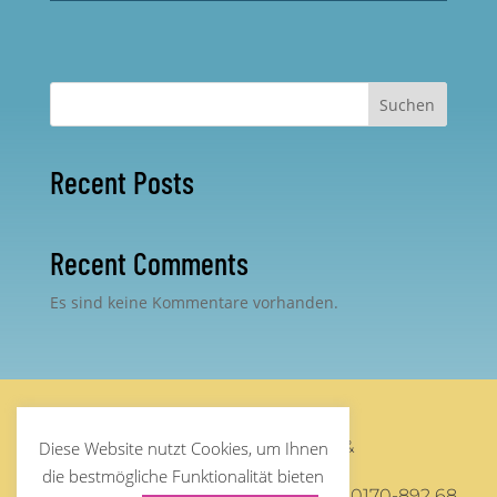
Suchen
Recent Posts
Recent Comments
Es sind keine Kommentare vorhanden.
©
Steffen Debus
2026 – Supervision &
Diese Website nutzt Cookies, um Ihnen
Organisationsberatung
die bestmögliche Funktionalität bieten
Mail:
post@steffendebus.de
/ Phone: 0170-892 68