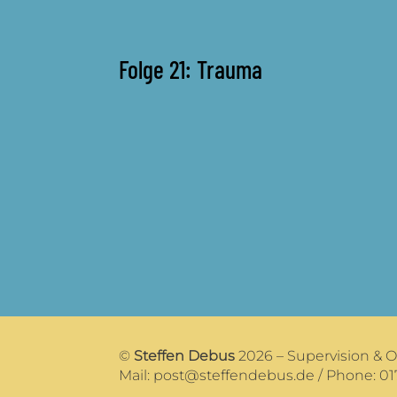
Folge 21: Trauma
©
Steffen Debus
2026 – Supervision & 
Mail:
post@steffendebus.de
/ Phone: 01