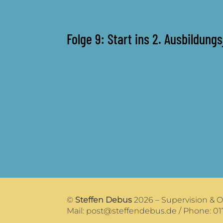
Folge 9: Start ins 2. Ausbildun
©
Steffen Debus
2026 – Supervision & 
Mail:
post@steffendebus.de
/ Phone: 01