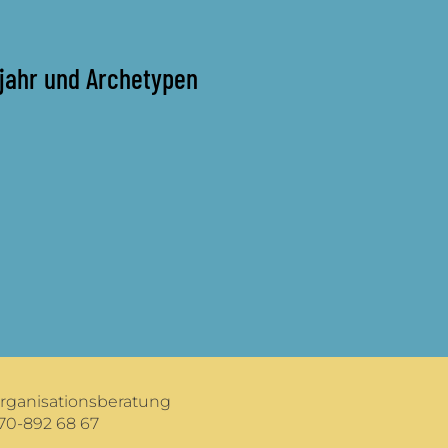
gsjahr und Archetypen
Organisationsberatung
70-892 68 67