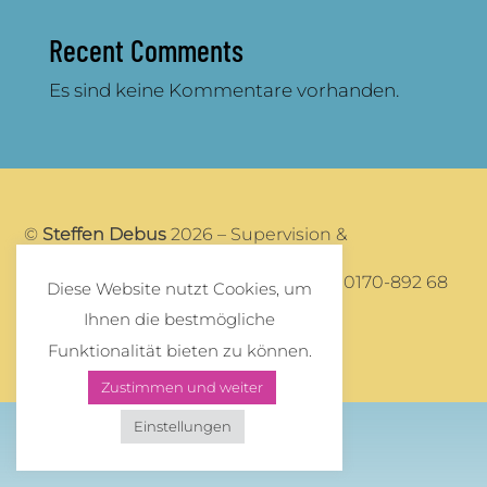
Recent Comments
Es sind keine Kommentare vorhanden.
©
Steffen Debus
2026 – Supervision &
Organisationsberatung
Mail:
post@steffendebus.de
/ Phone: 0170-892 68
Diese Website nutzt Cookies, um
67
Ihnen die bestmögliche
Impressum
/
Datenschutz
Funktionalität bieten zu können.
Zustimmen und weiter
Einstellungen